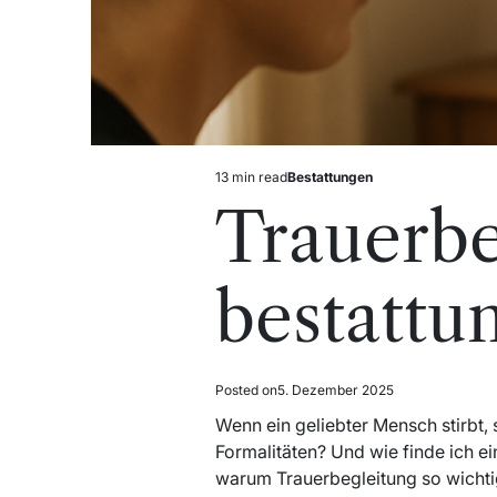
13 min read
Bestattungen
Estimated
Posted
read
in
Trauerbe
time
bestattu
Posted on
5. Dezember 2025
Wenn ein geliebter Mensch stirbt,
Formalitäten? Und wie finde ich ei
warum Trauerbegleitung so wichtig 