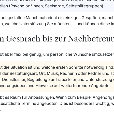
llen (Psycholog*innen, Seelsorge, Selbsthilfegruppen).
el gestaltet: Manchmal reicht ein einziges Gespräch, manchm
den, welche Unterstützung Sie möchten — und können diese i
en Gespräch bis zur Nachbetreu
bleibt aber flexibel genug, um persönliche Wünsche umzusetzen
t die Situation ist und welche ersten Schritte notwendig sind
 der Bestattungsart, Ort, Musik, Rednerin oder Redner und so
 Dienstleister, Begleitung zur Trauerfeier und Unterstützung d
nnerungsideen und Hinweise auf weiterführende Angebote.
ibt es Raum für Anpassungen: Wenn zum Beispiel Angehörige
ätzliche Termine angeboten. Dies ist besonders wichtig, wei
d.