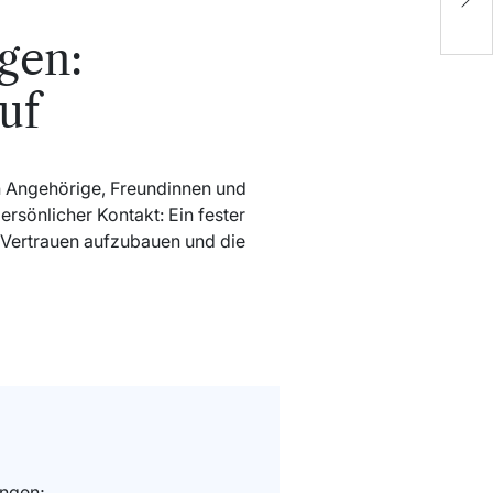
b
gen:
uf
an Angehörige, Freundinnen und
ersönlicher Kontakt: Ein fester
, Vertrauen aufzubauen und die
ungen;